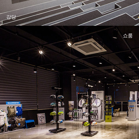
강당
쇼룸